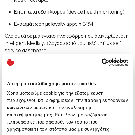
Εποπτεία εξοπλισμού (device health monitoring)
Ενσωμάτωση με loyalty apps ή CRM
Όλα αυτά σε μία
ενιαία πλατφόρμα
που διαχειρίζεται η
Intelligent Media για λογαριασμό του πελάτη ή με self-
service dashboard.
🏆 Γιατί να επιλέξετε την
Intelligent Media;
Αυτή η ιστοσελίδα χρησιμοποιεί cookies
Εκτενή εμπειρία σχεδιασμού και λειτουργίας
Χρησιμοποιούμε cookie για την εξατομίκευση
marketing και sales εφαρμογών με τη χρήση
περιεχομένου και διαφημίσεων, την παροχή λειτουργιών
πολλαπλών τεχνολογιών
κοινωνικών μέσων και την ανάλυση της
επισκεψιμότητάς μας. Επιπλέον, μοιραζόμαστε
Εξειδίκευση σε τεχνολογίες και υπηρεσίες για το
πληροφορίες που αφορούν τον τρόπο που
λιανεμπόριο και τις εταιρείες FMCG
χρησιμοποιείτε τον ιστότοπό μας με συνεργάτες
Ολοκληρωμένες υλοποιήσεις hardware + software