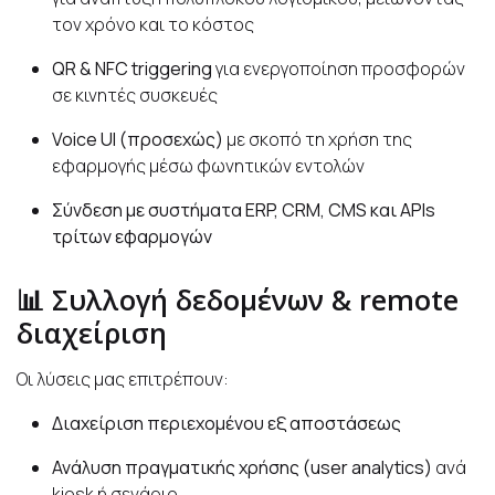
τον χρόνο και το κόστος
QR & NFC triggering
για ενεργοποίηση προσφορών
σε κινητές συσκευές
Voice UI (προσεχώς)
με σκοπό τη χρήση της
εφαρμογής μέσω φωνητικών εντολών
Σύνδεση με συστήματα ERP, CRM, CMS και APIs
τρίτων εφαρμογών
📊 Συλλογή δεδομένων & remote
διαχείριση
Οι λύσεις μας επιτρέπουν:
Διαχείριση περιεχομένου εξ αποστάσεως
Ανάλυση πραγματικής χρήσης (user analytics)
ανά
kiosk ή σενάριο