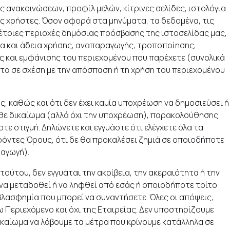
 ανακοινώσεων, προφίλ μελών, κίτρινες σελίδες, ιστολόγια
υς χρήστες. Όσον αφορά στα μηνύματα, τα δεδομένα, τις
ε τέτοιες περιοχές δημόσιας πρόσβασης της ιστοσελίδας μας,
τα και άδεια χρήσης, αναπαραγωγής, τροποποίησης,
 και εμφάνισης του περιεχομένου που παρέχετε (συνολικά
ητα σε σχέση με την απόσπαση ή τη χρήση του περιεχομένου
ς, καθώς και ότι δεν έχει καμία υποχρέωση να δημοσιεύσει ή
κάθε δικαίωμα (αλλά όχι την υποχρέωση), παρακολούθησης
ε στιγμή. Δηλώνετε και εγγυάστε ότι ελέγχετε όλα τα
αρόντες Όρους, ότι δε θα προκαλέσει ζημιά σε οποιοδήποτε
 αγωγή).
τούτου, δεν εγγυάται την ακρίβεια, την ακεραιότητα ή την
 να μεταδοθεί ή να ληφθεί από εσάς ή οποιοδήποτε τρίτο
βλασφημία που μπορεί να συναντήσετε. Όλες οι απόψεις,
 Περιεχόμενο και όχι της Εταιρείας. Δεν υποστηρίζουμε
καίωμα να λάβουμε τα μέτρα που κρίνουμε κατάλληλα σε