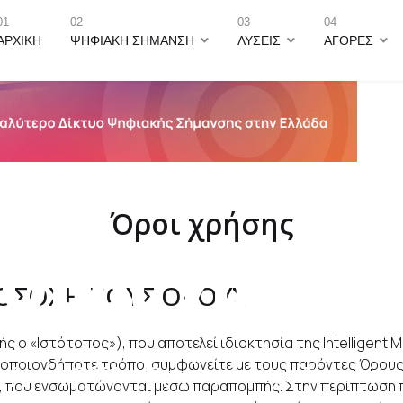
01
02
03
04
ΑΡΧΙΚΉ
ΨΗΦΙΑΚΉ ΣΉΜΑΝΣΗ
ΛΎΣΕΙΣ
ΑΓΟΡΈΣ
Όροι χρήσης
Όροι χρήση
ΟΣΟΧΗ ΤΟΥΣ ΟΡΟΥΣ
ο «Ιστότοπος»), που αποτελεί ιδιοκτησία της Intelligent Med
με οποιονδήποτε τρόπο, συμφωνείτε με τους παρόντες Όρου
μβρίου 2021
Όροι χρήσης
Εμφανίσε
, που ενσωματώνονται μέσω παραπομπής. Στην περίπτωση πο