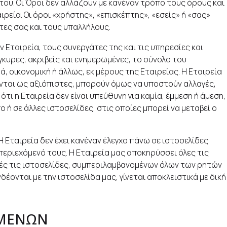
του. Οι Όροι δεν αλλάζουν με κανέναν τρόπο τους όρους και
εία. Οι όροι «χρήστης», «επισκέπτης», «εσείς» ή «σας»
τες σας και τους υπαλλήλους.
Εταιρεία, τους συνεργάτες της και τις υπηρεσίες και
κυρες, ακριβείς και ενημερωμένες, το σύνολο του
οικονομική ή άλλως, εκ μέρους της Εταιρείας. Η Εταιρεία
νται ως αξιόπιστες, μπορούν όμως να υποστούν αλλαγές,
 η Εταιρεία δεν είναι υπεύθυνη για καμία, έμμεση ή άμεση,
ή σε άλλες ιστοσελίδες, στις οποίες μπορεί να μεταβεί ο
 Εταιρεία δεν έχει κανέναν έλεγχο πάνω σε ιστοσελίδες
 περιεχόμενό τους. Η Εταιρεία μας αποκηρύσσει όλες τις
τές τις ιστοσελίδες, συμπεριλαμβανομένων όλων των ρητών
ονται με την ιστοσελίδα μας, γίνεται αποκλειστικά με δική
ΟΜΕΝΩΝ