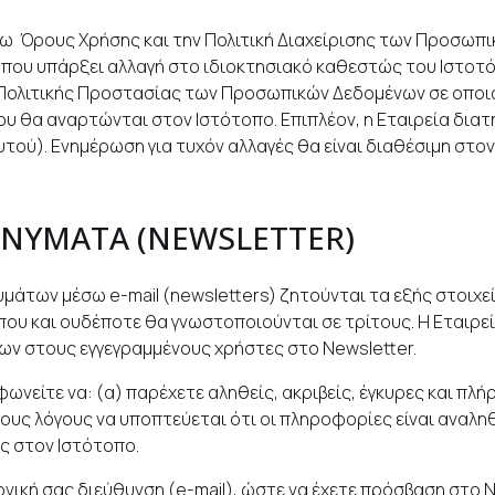
γω Όρους Χρήσης και την Πολιτική Διαχείρισης των Προσωπ
που υπάρξει αλλαγή στο ιδιοκτησιακό καθεστώς του Ιστοτόπ
λιτικής Προστασίας των Προσωπικών Δεδομένων σε οποιαδή
 θα αναρτώνται στον Ιστότοπο. Επιπλέον, η Εταιρεία διατηρ
τού). Ενημέρωση για τυχόν αλλαγές θα είναι διαθέσιμη στον
ΝΥΜΑΤΑ (NEWSLETTER)
άτων μέσω e-mail (newsletters) ζητούνται τα εξής στοιχεία
ου και ουδέποτε θα γνωστοποιούνται σε τρίτους. Η Εταιρεί
ων στους εγγεγραμμένους χρήστες στο Newsletter.
είτε να: (α) παρέχετε αληθείς, ακριβείς, έγκυρες και πλή
ιμους λόγους να υποπτεύεται ότι οι πληροφορίες είναι αναληθε
ς στον Ιστότοπο.
νική σας διεύθυνση (e-mail), ώστε να έχετε πρόσβαση στο N