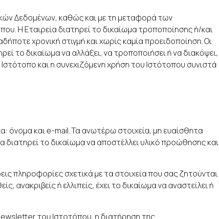
ικών Δεδομένων, καθώς και με τη μεταφορά των
ου. Η Εταιρεία διατηρεί το δικαίωμα τροποποίησης ή/και
ποτε χρονική στιγμή και χωρίς καμία προειδοποίηση. Οι
εί το δικαίωμα να αλλάξει, να τροποποιήσει ή να διακόψει,
 Ιστότοπο και η συνεχιζόμενη χρήση του Ιστότοπου συνιστά
: όνομα και e-mail. Τα ανωτέρω στοιχεία, μη ευαίσθητα
α διατηρεί το δικαίωμα να αποστέλλει υλικό προώθησης και
ρεις πληροφορίες σχετικά με τα στοιχεία που σας ζητούνται
ίς, ανακριβείς ή ελλιπείς, έχει το δικαίωμα να αναστείλει ή
ewsletter του Ιστοτόπου, η διατήρηση της