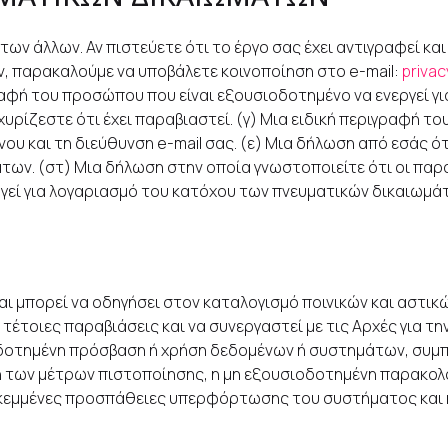
των άλλων. Αν πιστεύετε ότι το έργο σας έχει αντιγραφεί κα
, παρακαλούμε να υποβάλετε κοινοποίηση στο e-mail:
privac
αφή του προσώπου που είναι εξουσιοδοτημένο να ενεργεί γι
ρίζεστε ότι έχει παραβιαστεί. (γ) Μια ειδική περιγραφή του
νου και τη διεύθυνση e-mail σας. (ε) Μια δήλωση από εσάς ό
ν. (στ) Μια δήλωση στην οποία γνωστοποιείτε ότι οι παραπ
γεί για λογαριασμό του κατόχου των πνευματικών δικαιωμά
 μπορεί να οδηγήσει στον καταλογισμό ποινικών και αστικώ
 τέτοιες παραβιάσεις και να συνεργαστεί με τις Αρχές για 
οδοτημένη πρόσβαση ή χρήση δεδομένων ή συστημάτων, συμ
ή των μέτρων πιστοποίησης, η μη εξουσιοδοτημένη παρακολ
κεμμένες προσπάθειες υπερφόρτωσης του συστήματος και η