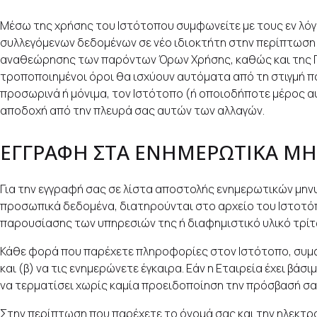
Μέσω της χρήσης του Ιστότοπου συμφωνείτε με τους εν λό
συλλεγόμενων δεδομένων σε νέο ιδιοκτήτη στην περίπτωση 
αναθεώρησης των παρόντων Όρων Χρήσης, καθώς και της Πο
τροποποιημένοι όροι θα ισχύουν αυτόματα από τη στιγμή που
προσωρινά ή μόνιμα, τον Ιστότοπο (ή οποιοδήποτε μέρος αυ
αποδοχή από την πλευρά σας αυτών των αλλαγών.
ΕΓΓΡΑΦΗ ΣΤΑ ΕΝΗΜΕΡΩΤΙΚΑ ΜΗ
Για την εγγραφή σας σε λίστα αποστολής ενημερωτικών μηνυμ
προσωπικά δεδομένα, διατηρούνται στο αρχείο του Ιστοτόπ
παρουσίασης των υπηρεσιών της ή διαφημιστικό υλικό τρίτ
Κάθε φορά που παρέχετε πληροφορίες στον Ιστότοπο, συμφων
και (β) να τις ενημερώνετε έγκαιρα. Εάν η Εταιρεία έχει βάσ
να τερματίσει χωρίς καμία προειδοποίηση την πρόσβασή σα
Στην περίπτωση που παρέχετε το όνομά σας και την ηλεκτρο