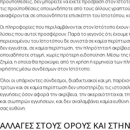
προϋποθέσεις, δεν μπορείτε να έχετε πρόσβαση στον Ιστότο
τις προϋποθέσεις οποιωνδήποτε από τους άλλους γραπτούς ή 
αναφέρονται σε οποιονδήποτε επισκέπτη του Ιστοτόπου, κα
Οι πληροφορίες που περιλαμβάνονται στον Ιστότοπο έχουν ω
λύσεις που αυτοί προσφέρουν. Παρά το γεγονός ότι έχουμε 
περιεχομένου του Ιστοτόπου δε συνιστά σε καμία περίπτωση
δεν εγγυάται, σε καμία περίπτωση, την πληρότητα ή ακρίβ
οποιαδήποτε στιγμή, χωρίς πρότερη ειδοποίηση. Μέσω της πρ
ζημία, η οποία θα προκύψει από τη χρήση ή ερμηνεία των πλ
χρήστης μέσω συνδέσμων στον Ιστότοπο.
Όλοι οι υπάρχοντες σύνδεσμοι, διαδικτυακοί και μη, παρέχο
τρίτων και σε καμία περίπτωση δεν υποστηρίζει τις ιστοσελί
εγγυήσεις όσον αφορά την ακρίβεια, την ακεραιότητα και 
και σιωπηρών εγγυήσεων, και δεν αναλαμβάνει καμία ευθύνη
σας ευθύνη.
ΑΛΛΑΓΕΣ ΣΤΟΥΣ ΟΡΟΥΣ ΚΑΙ ΣΤΗ