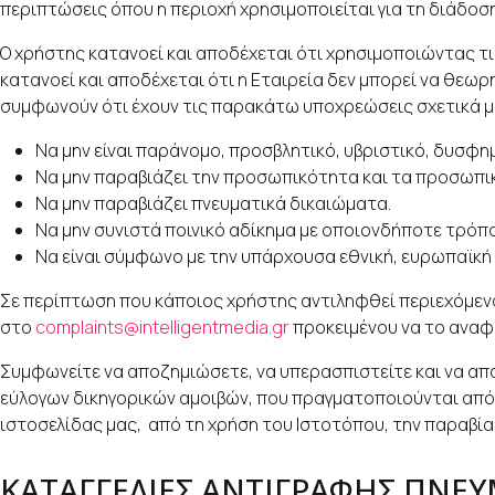
περιπτώσεις όπου η περιοχή χρησιμοποιείται για τη διάδοση
Ο χρήστης κατανοεί και αποδέχεται ότι χρησιμοποιώντας τις
κατανοεί και αποδέχεται ότι η Εταιρεία δεν μπορεί να θεωρ
συμφωνούν ότι έχουν τις παρακάτω υποχρεώσεις σχετικά μ
Να μην είναι παράνομο, προσβλητικό, υβριστικό, δυσφημ
Να μην παραβιάζει την προσωπικότητα και τα προσωπι
Να μην παραβιάζει πνευματικά δικαιώματα.
Να μην συνιστά ποινικό αδίκημα με οποιονδήποτε τρόπο
Να είναι σύμφωνο με την υπάρχουσα εθνική, ευρωπαϊκή 
Σε περίπτωση που κάποιος χρήστης αντιληφθεί περιεχόμενο 
στο
complaints@intelligentmedia.gr
προκειμένου να το αναφέ
Συμφωνείτε να αποζημιώσετε, να υπερασπιστείτε και να απα
εύλογων δικηγορικών αμοιβών, που πραγματοποιούνται από 
ιστοσελίδας μας, από τη χρήση του Ιστοτόπου, την παραβ
ΚΑΤΑΓΓΕΛΙΕΣ ΑΝΤΙΓΡΑΦΗΣ ΠΝΕ