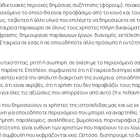
ιαδικτυακές περιοχές δημόσιας συζήτησης (φόρουμ), πίνακες
ιεχόμενο το οποίο θα είναι προσβάσιμο από το κοινό και το
ους, τα βίντεο ή άλλο υλικό που επιλέγετε να δημοσιεύετε σ
 Εταιρεία παραχωρεί σε όλους τους χρήστες πλήρη δικαιώμα
ρασης, δημιουργίας παράγωγων έργων, διανομής, εκτέλεσης
ν Εταιρεία σε εσάς ή σε οποιοδήποτε άλλο πρόσωπο ή οντότ
υτικότητας, ρητή ή σιωπηρή, σε σχέση με το περιεχόμενό σα
 παρέχετε. Επιπλέον, συμφωνείτε ότι η Εταιρεία διατηρεί 
στέο κατά την απόλυτη διακριτική της ευχέρεια, οποιαδήποτ
 ότι είναι ακριβές, ότι η χρήση του δεν παραβιάζει τους π
για όλες τις αξιώσεις που απορρέουν από αυτό (π.χ. πιθανή
 που δημοσιεύουν οι χρήστες της ιστοσελίδας μας και ως εκ 
θυνη για οποιοδήποτε περιεχόμενο που μπορεί να αναρτηθεί,
ήμηση, παραλείψεις, αναλήθειες, βωμολοχία, πορνογραφία, 
τότοπο, είναι ευθύνη των χρηστών που παρέχουν το εν λόγω
συμβουλή που εκφράζονται εκεί. Ωστόσο, διατηρούμε το δι