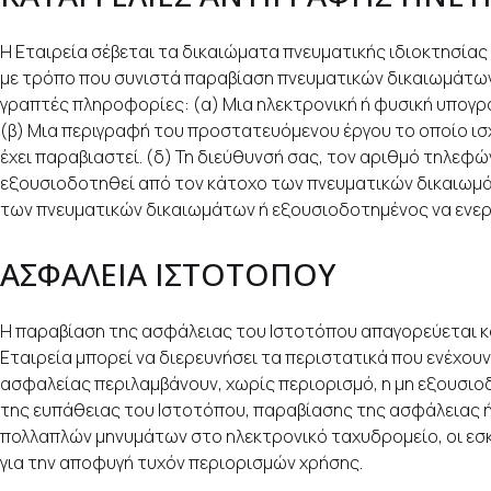
Η Εταιρεία σέβεται τα δικαιώματα πνευματικής ιδιοκτησίας 
με τρόπο που συνιστά παραβίαση πνευματικών δικαιωμάτων
γραπτές πληροφορίες: (α) Μια ηλεκτρονική ή φυσική υπογρ
(β) Μια περιγραφή του προστατευόμενου έργου το οποίο ισχυ
έχει παραβιαστεί. (δ) Τη διεύθυνσή σας, τον αριθμό τηλεφώ
εξουσιοδοτηθεί από τον κάτοχο των πνευματικών δικαιωμάτω
των πνευματικών δικαιωμάτων ή εξουσιοδοτημένος να ενερ
ΑΣΦΑΛΕΙΑ ΙΣΤΟΤΟΠΟΥ
Η παραβίαση της ασφάλειας του Ιστοτόπου απαγορεύεται και
Εταιρεία μπορεί να διερευνήσει τα περιστατικά που ενέχουν
ασφαλείας περιλαμβάνουν, χωρίς περιορισμό, η μη εξουσι
της ευπάθειας του Ιστοτόπου, παραβίασης της ασφάλειας 
πολλαπλών μηνυμάτων στο ηλεκτρονικό ταχυδρομείο, οι εσ
για την αποφυγή τυχόν περιορισμών χρήσης.