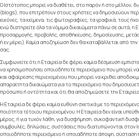
O Ιστότοπος μπορεί να διαθέτει, στο παρόν ή στο μέλλον, δ
(blogs), που επιτρέπουν στους χρήστες να δημοσιεύουν περ
εικόνες, τα κείμενα, τις φωτογραφίες, τα γραφικά, τους ήχ
ενώ διατηρείτε όλα τα νόμιμα δικαιώματα πάνω σε αυτά, η
προσαρμογής, προβολής, αποθήκευσης, δημοσίευσης, μετάφ
ή εν μέρει). Καμία αποζημίωση δεν θα καταβάλλεται από τη
σας.
Συμφωνείτε ότι η Εταιρεία δε φέρει καμία δέσμευση εμπιστε
να χρησιμοποιήσει οποιοδήποτε περιεχόμενο που μπορεί να
και αφαίρεσης περιεχομένου που μπορεί να κριθεί αποδοκιμα
απαραίτητα δικαιώματα για το περιεχόμενο που δημοσιεύετε,
πρόσωπο ή οντότητα και ότι θα αποζημιώσετε την Εταιρεία 
Η Εταιρεία δε φέρει καμία ευθύνη σχετικά με το περιεχόμενο
ποιότητα τέτοιου περιεχομένου. Η Εταιρεία δεν είναι υπεύ
μέρος, ή για τυχόν λάθη, για δυσφήμηση, συκοφαντική δυσφ
συμβουλές, δηλώσεις, συστάσεις που διατυπώνονται στον Ισ
οποιοδήποτε περιεχόμενο ή οποιαδήποτε άποψη, σύσταση ή 