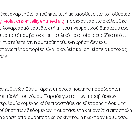
ι έχει αναρτηθεί, αποθηκευτεί ή μεταδοθεί στις τοποθεσίες
y-violation@intelligentmedia.gr
παρέχοντας τις ακόλουθες
α λογαριασμό του ιδιοκτήτη του πνευματικού δικαιώματος.
 τόπου όπου βρίσκεται το υλικό το οποίο ισχυρίζεστε ότι
τι πιστεύετε ότι η αμφισβητούμενη χρήση δεν έχει
άνω πληροφορίες είναι ακριβείς και ότι είστε ο κάτοχος
των.
ν ευθυνών. Εάν υπάρχει υπόνοια ποινικής παράβασης, η
την επιβολή του νόμου. Παραδείγματα των παραβιάσεων
περιλαμβανομένης κάθε προσπάθειας εξέτασης ή δοκιμής
ούθηση των δεδομένων, η ακατάσχετη και αναίτια αποστολή
 χρήση οποιουδήποτε χειροκίνητου ή ηλεκτρονικού μέσου