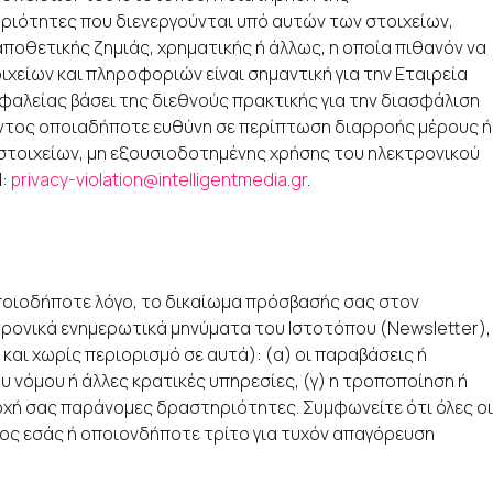
ηριότητες που διενεργούνται υπό αυτών των στοιχείων,
αποθετικής ζημιάς, χρηματικής ή άλλως, η οποία πιθανόν να
χείων και πληροφοριών είναι σημαντική για την Εταιρεία
φαλείας βάσει της διεθνούς πρακτικής για την διασφάλιση
όντος οποιαδήποτε ευθύνη σε περίπτωση διαρροής μέρους ή
στοιχείων, μη εξουσιοδοτημένης χρήσης του ηλεκτρονικού
l:
privacy-violation@intelligentmedia.gr
.
 οποιοδήποτε λόγο, το δικαίωμα πρόσβασής σας στον
κτρονικά ενημερωτικά μηνύματα του Ιστοτόπου (Newsletter),
και χωρίς περιορισμό σε αυτά): (α) οι παραβάσεις ή
 νόμου ή άλλες κρατικές υπηρεσίες, (γ) η τροποποίηση ή
τοχή σας παράνομες δραστηριότητες. Συμφωνείτε ότι όλες οι
προς εσάς ή οποιονδήποτε τρίτο για τυχόν απαγόρευση