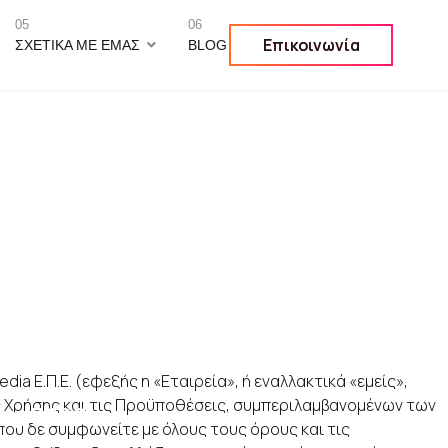
05
06
Επικοινωνία
ΣΧΕΤΙΚΆ ΜΕ ΕΜΆΣ
BLOG
ς
ia Ε.Π.Ε. (εφεξής η «Εταιρεία», ή εναλλακτικά «εμείς»,
ς Χρήσης και τις Προϋποθέσεις, συμπεριλαμβανομένων των
ις: 5680
υ δε συμφωνείτε με όλους τους όρους και τις