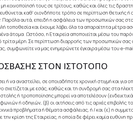
μη κοινοποίησή τους σε τρίτους, καθώς και όλες τις δραστ
ν ευθύνεται καθ’ οιονδήποτε τρόπο σε περίπτωση θετικής ή 
. Παρόλα αυτά, επειδή η ασφάλεια των προσωπικών σας στοι
ή τοποθεσία και έχουμε λάβει όλα τα απαραίτητα μέτρα ασ
ένα άτομα. Ωστόσο, η Εταιρεία αποποιείται μέσω του παρ
ό τρίτα μέρη. Σε περίπτωση διαρροής των προσωπικών σας 
ς, συμφωνείτε να μας ενημερώνετε έγκαιρα μέσω του e-mai
ΟΣΒΑΣΗΣ ΣΤΟΝ ΙΣΤΟΤΟΠΟ
ει ή να αναστείλει, σε οποιαδήποτε χρονική στιγμή και για
ενο σχετίζεται με εσάς, καθώς και τη συνδρομή σας στα ηλε
αστολής ή τροποποίησης μπορεί να αποτελέσουν (ενδεικτικά 
ών ή οδηγιών, (β) οι αιτήσεις από τις αρχές επιβολής του
χνικά προβλήματα ή θέματα ασφάλειας, ή / και (ε) η συμμε
ε την κρίση της Εταιρείας, η οποία δε φέρει καμία ευθύνη 