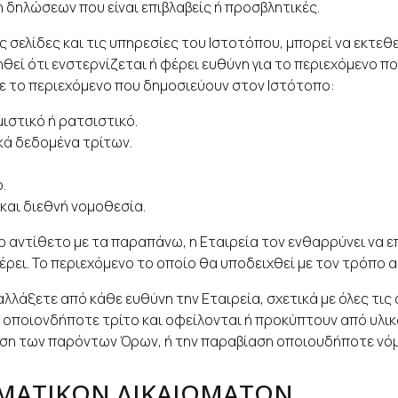
 δηλώσεων που είναι επιβλαβείς ή προσβλητικές.
 σελίδες και τις υπηρεσίες του Ιστοτόπου, μπορεί να εκτεθ
ηθεί ότι ενστερνίζεται ή φέρει ευθύνη για το περιεχόμενο π
ε το περιεχόμενο που δημοσιεύουν στον Ιστότοπο:
ιστικό ή ρατσιστικό.
κά δεδομένα τρίτων.
.
και διεθνή νομοθεσία.
αντίθετο με τα παραπάνω, η Εταιρεία τον ενθαρρύνει να επ
ρει. Το περιεχόμενο το οποίο θα υποδειχθεί με τον τρόπο αυ
λλάξετε από κάθε ευθύνη την Εταιρεία, σχετικά με όλες τις
οποιονδήποτε τρίτο και οφείλονται ή προκύπτουν από υλικό
ίαση των παρόντων Όρων, ή την παραβίαση οποιουδήποτε νό
ΥΜΑΤΙΚΩΝ ΔΙΚΑΙΩΜΑΤΩΝ