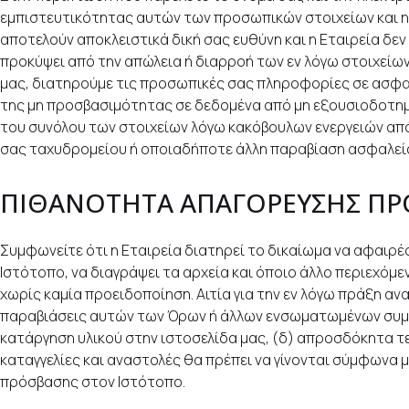
εμπιστευτικότητας αυτών των προσωπικών στοιχείων και η 
αποτελούν αποκλειστικά δική σας ευθύνη και η Εταιρεία δε
προκύψει από την απώλεια ή διαρροή των εν λόγω στοιχείων
μας, διατηρούμε τις προσωπικές σας πληροφορίες σε ασφαλ
της μη προσβασιμότητας σε δεδομένα από μη εξουσιοδοτημ
του συνόλου των στοιχείων λόγω κακόβουλων ενεργειών απ
σας ταχυδρομείου ή οποιαδήποτε άλλη παραβίαση ασφαλεία
ΠΙΘΑΝΟΤΗΤΑ ΑΠΑΓΟΡΕΥΣΗΣ ΠΡ
Συμφωνείτε ότι η Εταιρεία διατηρεί το δικαίωμα να αφαιρέσ
Ιστότοπο, να διαγράψει τα αρχεία και όποιο άλλο περιεχόμ
χωρίς καμία προειδοποίηση. Αιτία για την εν λόγω πράξη αν
παραβιάσεις αυτών των Όρων ή άλλων ενσωματωμένων συμφωνι
κατάργηση υλικού στην ιστοσελίδα μας, (δ) απροσδόκητα τε
καταγγελίες και αναστολές θα πρέπει να γίνονται σύμφωνα μ
πρόσβασης στον Ιστότοπο.