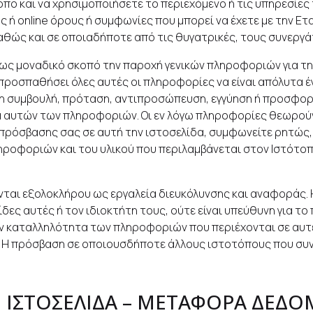
πο και να χρησιμοποιήσετε το περιεχόμενο ή τις υπηρεσίες 
online όρους ή συμφωνίες που μπορεί να έχετε με την Εταιρ
θώς και σε οποιαδήποτε από τις θυγατρικές, τους συνεργά
ς μοναδικό σκοπό την παροχή γενικών πληροφοριών για την 
προσπαθήσει όλες αυτές οι πληροφορίες να είναι απόλυτα έγ
 συμβουλή, πρόταση, αντιπροσώπευση, εγγύηση ή προσφορά, 
εια αυτών των πληροφοριών. Οι εν λόγω πληροφορίες θεωρού
όσβασης σας σε αυτή την ιστοσελίδα, συμφωνείτε ρητώς, ότι
ηροφοριών και του υλικού που περιλαμβάνεται στον Ιστότοπο 
νται εξολοκλήρου ως εργαλεία διευκόλυνσης και αναφοράς. H
δες αυτές ή τον ιδιοκτήτη τους, ούτε είναι υπεύθυνη για το
την καταλληλότητα των πληροφοριών που περιέχονται σε αυ
. Η πρόσβαση σε οποιουσδήποτε άλλους ιστοτόπους που συνδέ
Ν ΙΣΤΟΣΕΛΙΔΑ – ΜΕΤΑΦΟΡΑ ΔΕΔ