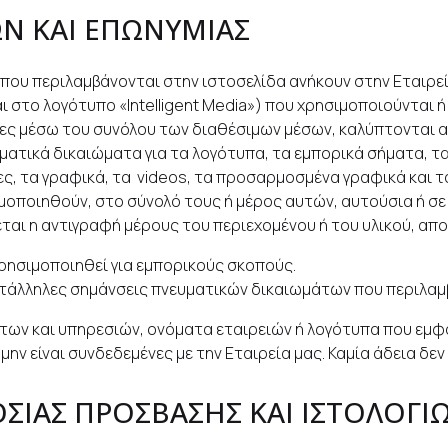
Ν ΚΑΙ ΕΠΩΝΥΜΙΑΣ
 που περιλαμβάνονται στην ιστοσελίδα ανήκουν στην Εταιρεί
και στο λογότυπο «Intelligent Media») που χρησιμοποιούνται
ίες μέσω του συνόλου των διαθέσιμων μέσων, καλύπτονται 
υματικά δικαιώματα για τα λογότυπα, τα εμπορικά σήματα, τ
νες, τα γραφικά, τα videos, τα προσαρμοσμένα γραφικά και τ
μοποιηθούν, στο σύνολό τους ή μέρος αυτών, αυτούσια ή σ
εται η αντιγραφή μέρους του περιεχομένου ή του υλικού, απ
χρησιμοποιηθεί για εμπορικούς σκοπούς.
ατάλληλες σημάνσεις πνευματικών δικαιωμάτων που περιλαμ
των και υπηρεσιών, ονόματα εταιρειών ή λογότυπα που εμφ
α μην είναι συνδεδεμένες με την Εταιρεία μας. Καμία άδεια δ
ΙΑΣ ΠΡΟΣΒΑΣΗΣ ΚΑΙ ΙΣΤΟΛΟΓΙΩ