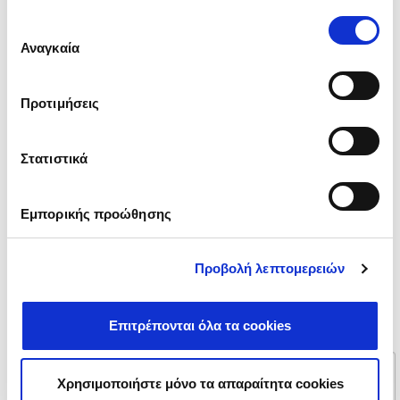
έχουν συλλέξει σε σχέση με την από μέρους σας χρήση
Επιλογή
των υπηρεσιών τους.
συγκατάθεσης
Αναγκαία
Εισάγετε 10ψήφιο αριθμό χωρίς κενά
Προτιμήσεις
Θέλω να μιλήσουμε για
(*)
Στατιστικά
Εμπορικής προώθησης
Προβολή λεπτομερειών
Το μήνυμα σας
Επιτρέπονται όλα τα cookies
Χρησιμοποιήστε μόνο τα απαραίτητα cookies