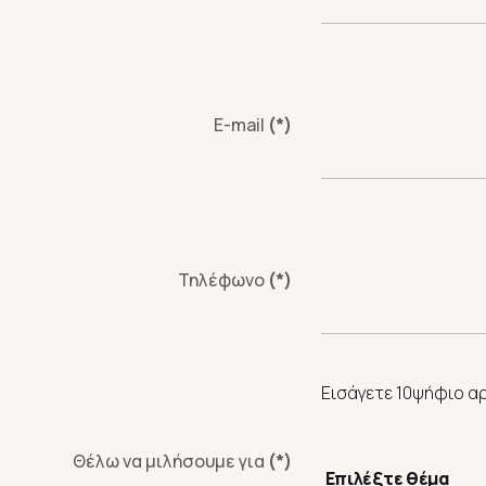
E-mail
(*)
Τηλέφωνο
(*)
Εισάγετε 10ψήφιο α
Θέλω να μιλήσουμε για
(*)