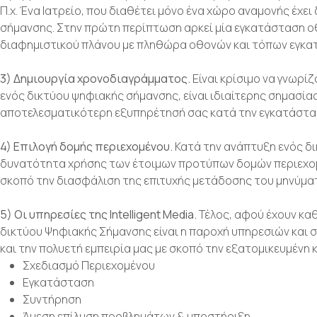
Π.χ. Ένα Ιατρείο, που διαθέτει μόνο ένα χώρο αναμονής έχε
σήμανσης.
Στην πρώτη περίπτωση αρκεί μία εγκατάσταση οθ
διαφημιστικού πλάνου με πληθώρα οθονών και τόπων εγκα
3) Δημιουργία χρονοδιαγράμματος.
Είναι κρίσιμο να γνωρί
ενός δικτύου ψηφιακής σήμανσης, είναι ιδιαίτερης σημασίας
αποτελεσματικότερη εξυπηρέτησή σας κατά την εγκατάσταση
4) Επιλογή δομής περιεχομένου.
Κατά την ανάπτυξη ενός δ
δυνατότητα χρήσης των έτοιμων προτύπων δομών περιεχομέν
σκοπό την διασφάλιση της επιτυχής μετάδοσης του μηνύμα
5) Οι υπηρεσίες της
Intelligent
Media
.
Τέλος, αφού έχουν κα
δικτύου Ψηφιακής Σήμανσης είναι η παροχή υπηρεσιών και σ
και την πολυετή εμπειρία μας με σκοπό την εξατομικευμένη
Σχεδιασμό Περιεχομένου
Εγκατάσταση
Συντήρηση
Άμεση επίλυση προβλημάτων & υποστήριξη