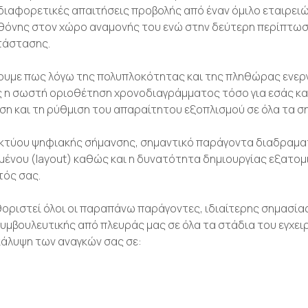
ι διαφορετικές απαιτήσεις προβολής από έναν όμιλο εταιρει
όνης στον χώρο αναμονής του ενώ στην δεύτερη περίπτωση
τάστασης.
ζουμε πως λόγω της πολυπλοκότητας και της πληθώρας ενεργ
 η σωστή οριοθέτηση χρονοδιαγράμματος τόσο για εσάς και τ
 και τη ρύθμιση του απαραίτητου εξοπλισμού σε όλα τα ση
ικτύου ψηφιακής σήμανσης, σημαντικό παράγοντα διαδραματί
ου (layout) καθώς και η δυνατότητα δημιουργίας εξατομικ
τός σας.
θοριστεί όλοι οι παραπάνω παράγοντες, ιδιαίτερης σημασίας
υμβουλευτικής από πλευράς μας σε όλα τα στάδια του εγχειρ
 κάλυψη των αναγκών σας σε: