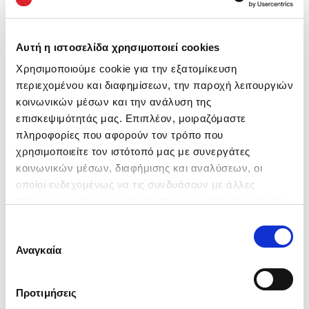
Αυτή η ιστοσελίδα χρησιμοποιεί cookies
Τηλέφωνο
(*)
Χρησιμοποιούμε cookie για την εξατομίκευση
περιεχομένου και διαφημίσεων, την παροχή λειτουργιών
κοινωνικών μέσων και την ανάλυση της
επισκεψιμότητάς μας. Επιπλέον, μοιραζόμαστε
πληροφορίες που αφορούν τον τρόπο που
χρησιμοποιείτε τον ιστότοπό μας με συνεργάτες
Εισάγετε 10ψήφιο αριθμό χωρίς κενά
κοινωνικών μέσων, διαφήμισης και αναλύσεων, οι
οποίοι ενδεχομένως να τις συνδυάσουν με άλλες
πληροφορίες που τους έχετε παραχωρήσει ή τις οποίες
Θέλω να μιλήσουμε για
(*)
έχουν συλλέξει σε σχέση με την από μέρους σας χρήση
Επιλογή
των υπηρεσιών τους.
συγκατάθεσης
Αναγκαία
Προτιμήσεις