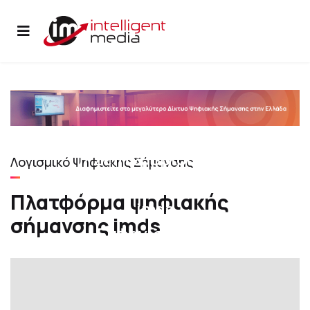
17 Σεπτεμβρίου 2021
Λογισμικό Ψηφιακής Σήμανσης
Πλατφόρμα ψηφιακής σήμανσης
Πλατφόρμα ψηφιακής
imds
σήμανσης imds
Εμφανίσεις: 5597