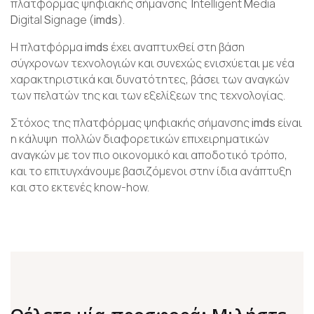
πλατφόρμας ψηφιακής σήμανσης
I
ntelligent
M
edia
D
igital
S
ignage (
imds
).
Η πλατφόρμα
imds
έχει αναπτυχθεί στη βάση
σύγχρονων τεχνολογιών και συνεχώς ενισχύεται με νέα
χαρακτηριστικά και δυνατότητες, βάσει των αναγκών
των πελατών της και των εξελίξεων της τεχνολογίας.
Στόχος της πλατφόρμας ψηφιακής σήμανσης
imds
είναι
η κάλυψη πολλών διαφορετικών επιχειρηματικών
αναγκών με τον πιο οικονομικό και αποδοτικό τρόπο,
και το επιτυγχάνουμε βασιζόμενοι στην ίδια ανάπτυξη
και στο εκτενές know-how.