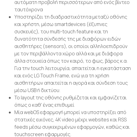
αυτόματη προβολή περισσότερων από ενός βίντεο
ταυτόχρονα
Υποστηρίζει τη διαδραστικότητα μεταξύ οθόνης
και χρήστη, μέσω smartdevices (έξυπνες
συσκευές), του multi-touch feature και τη
δυνατότητα σύνδεσής της με διαφόρων ειδών
αισθητήρες (sensors), οι οποίοι αλληλοεπιδρούν
με τον περιβάλλοντα χώρο αλλά και με διάφορα
άλλα στοιχεία όπως τον καιρό, το φως, βάρος κ.α.
Για την touch λειτουργία, απαιτείται η εγκατάσταση
και ενός LG Touch Frame, ενώ για τη χρήση
αισθητήρων απαιτείται η αγορά και σύνδεση τους
μέσω USB ή δικτύου.
Το layout της οθόνης ρυθμίζεται και εμφανίζεται
όπως ο καθ’ ένας επιθυμεί
Μία webOS εφαρμογή μπορεί να υποστηρίξει από
στατικές εικόνες, 4Κ video μέχρι websites και RSS
feeds μέσω συγκεκριμένων εφαρμογών, καθώς και
touchscreen εφαρμογές.