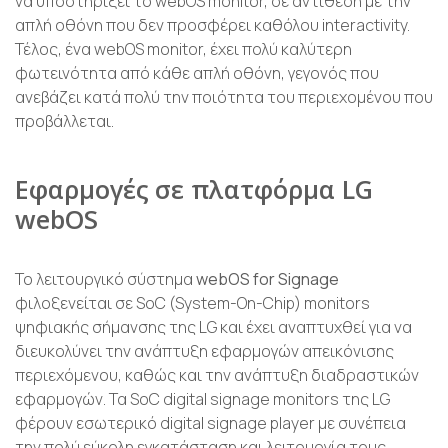
να υποστηρίξει το webOS monitor, σε αντίθεση με την
απλή οθόνη που δεν προσφέρει καθόλου interactivity.
Τέλος, ένα webOS monitor, έχει πολύ καλύτερη
φωτεινότητα από κάθε απλή οθόνη, γεγονός που
ανεβάζει κατά πολύ την ποιότητα του περιεχομένου που
προβάλλεται.
Εφαρμογές σε πλατφόρμα LG
webOS
Το λειτουργικό σύστημα
w
ebOS for Signage
φιλοξενείται σε SoC (System-On-Chip) monitors
ψηφιακής σήμανσης της LG και έχει αναπτυχθεί για να
διευκολύνει την ανάπτυξη εφαρμογών απεικόνισης
περιεχόμενου, καθώς και την ανάπτυξη διαδραστικών
εφαρμογών. Τα SoC digital signage monitors της LG
φέρουν εσωτερικό digital signage player με συνέπεια
την πολύ εύκολη εγκατάσταση και λειτουργία τους.