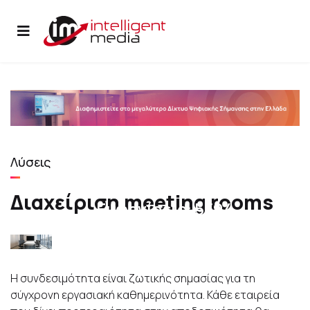
17 Σεπτεμβρίου 2021
Λύσεις
Διαχείριση meeting rooms
Διαχείριση meeting rooms
Εμφανίσεις: 5594
Η συνδεσιμότητα είναι ζωτικής σημασίας για τη
σύγχρονη εργασιακή καθημερινότητα. Κάθε εταιρεία