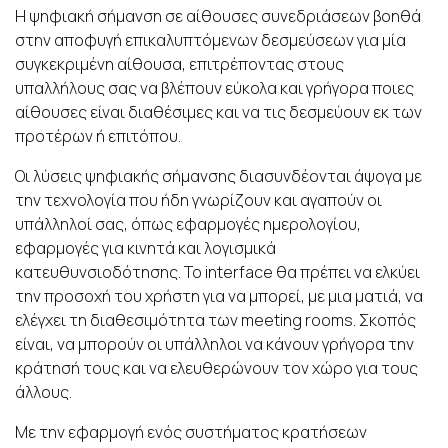
Η ψηφιακή σήμανση σε αίθουσες συνεδριάσεων βοηθά
στην αποφυγή επικαλυπτόμενων δεσμεύσεων για μία
συγκεκριμένη αίθουσα, επιτρέποντας στους
υπαλλήλους σας να βλέπουν εύκολα και γρήγορα ποιες
αίθουσες είναι διαθέσιμες και να τις δεσμεύουν εκ των
προτέρων ή επιτόπου.
Οι λύσεις ψηφιακής σήμανσης διασυνδέονται άψογα με
την τεχνολογία που ήδη γνωρίζουν και αγαπούν οι
υπάλληλοί σας, όπως εφαρμογές ημερολογίου,
εφαρμογές για κινητά και λογισμικά
κατευθυνσιοδότησης. Το interface θα πρέπει να ελκύει
την προσοχή του χρήστη για να μπορεί, με μια ματιά, να
ελέγχει τη διαθεσιμότητα των meeting rooms. Σκοπός
είναι, να μπορούν οι υπάλληλοι να κάνουν γρήγορα την
κράτησή τους και να ελευθερώνουν τον χώρο για τους
άλλους.
Με την εφαρμογή ενός συστήματος κρατήσεων