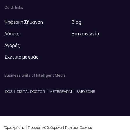
Quick links
Ψηφιακή Σήμανση
Blog
Λύσεις
Επικοινωνία
Αγορές
Σχετικά με εμάς
Business units of Intelligent Media
IDCS
|
DIGITAL DOCTOR
|
METEOFARM
|
BABYZONE
Όροι χρήσης
|
Προσωπικά δεδομένα
|
Πολιτική Cookies