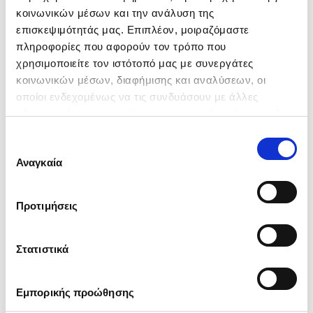
κοινωνικών μέσων και την ανάλυση της
επισκεψιμότητάς μας. Επιπλέον, μοιραζόμαστε
πληροφορίες που αφορούν τον τρόπο που
E-mail
(*)
χρησιμοποιείτε τον ιστότοπό μας με συνεργάτες
κοινωνικών μέσων, διαφήμισης και αναλύσεων, οι
οποίοι ενδεχομένως να τις συνδυάσουν με άλλες
πληροφορίες που τους έχετε παραχωρήσει ή τις οποίες
έχουν συλλέξει σε σχέση με την από μέρους σας χρήση
Επιλογή
των υπηρεσιών τους.
συγκατάθεσης
Αναγκαία
Τηλέφωνο
(*)
Προτιμήσεις
Στατιστικά
Εμπορικής προώθησης
Εισάγετε 10ψήφιο αριθμό χωρίς κενά