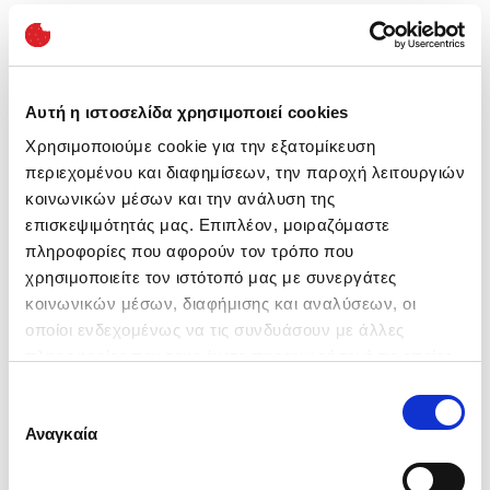
Insights
86% των ιατρείων συμφωνεί ότι ένα ιδιωτικό
Αυτή η ιστοσελίδα χρησιμοποιεί cookies
τηλεοπτικό κανάλι ψηφιακής σήμανσης μειώνει τον
Χρησιμοποιούμε cookie για την εξατομίκευση
αντιλαμβανόμενο χρόνο αναμονής, καθώς οι
περιεχομένου και διαφημίσεων, την παροχή λειτουργιών
ασθενείς βρίσκουν πολύ ενδιαφέρον το
κοινωνικών μέσων και την ανάλυση της
περιεχόμενο
επισκεψιμότητάς μας. Επιπλέον, μοιραζόμαστε
Το 75% από όσους παρακολουθούν τις οθόνες
πληροφορίες που αφορούν τον τρόπο που
ψηφιακής σήμανσης στο νοσοκομείο, μπορεί να
χρησιμοποιείτε τον ιστότοπό μας με συνεργάτες
θυμηθεί τουλάχιστον ένα μήνυμα
κοινωνικών μέσων, διαφήμισης και αναλύσεων, οι
Οι πάροχοι υπηρεσιών υγείας που χρησιμοποιούν
οποίοι ενδεχομένως να τις συνδυάσουν με άλλες
την ψηφιακή σήμανση, παρατηρούν συχνά αύξηση
πληροφορίες που τους έχετε παραχωρήσει ή τις οποίες
τζίρου μεταξύ 15% και 150%
έχουν συλλέξει σε σχέση με την από μέρους σας χρήση
Επιλογή
των υπηρεσιών τους.
συγκατάθεσης
Αναγκαία