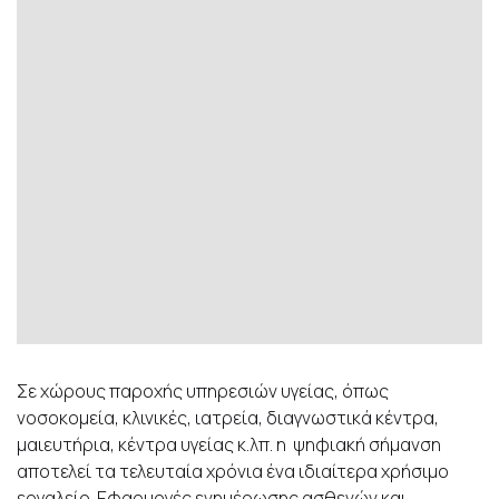
Σε χώρους παροχής υπηρεσιών υγείας, όπως
νοσοκομεία, κλινικές, ιατρεία, διαγνωστικά κέντρα,
μαιευτήρια, κέντρα υγείας κ.λπ. η ψηφιακή σήμανση
αποτελεί τα τελευταία χρόνια ένα ιδιαίτερα χρήσιμο
εργαλείο. Εφαρμογές ενημέρωσης ασθενών και