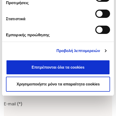
Προτιμήσεις
Θέλετε μία προσφορά; Μιλήστε
Στατιστικά
μας
Εμπορικής προώθησης
Προβολή λεπτομερειών
Όνομα
(*)
Επιτρέπονται όλα τα cookies
Χρησιμοποιήστε μόνο τα απαραίτητα cookies
E-mail
(*)