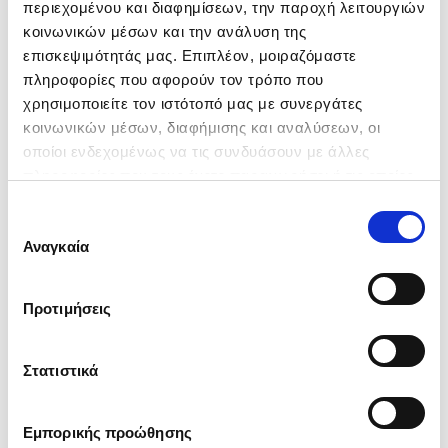
περιεχομένου και διαφημίσεων, την παροχή λειτουργιών
κοινωνικών μέσων και την ανάλυση της
επισκεψιμότητάς μας. Επιπλέον, μοιραζόμαστε
πληροφορίες που αφορούν τον τρόπο που
E-mail
(*)
χρησιμοποιείτε τον ιστότοπό μας με συνεργάτες
κοινωνικών μέσων, διαφήμισης και αναλύσεων, οι
οποίοι ενδεχομένως να τις συνδυάσουν με άλλες
πληροφορίες που τους έχετε παραχωρήσει ή τις οποίες
έχουν συλλέξει σε σχέση με την από μέρους σας χρήση
Επιλογή
των υπηρεσιών τους.
συγκατάθεσης
Αναγκαία
Τηλέφωνο
(*)
Προτιμήσεις
Στατιστικά
Εμπορικής προώθησης